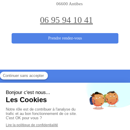
06600
Antibes
06 95 94 10 41
Prendre rendez-vous
Plan du site
Mentions légales
© Véronique Gengler
- Médiation judiciaire
tous sujets et
Thérapie familiale et de couple
internationale